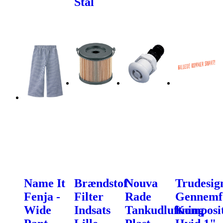
Stål
Name It
Brændstof
Nouva
Trudesig
Fenja -
Filter
Rade
Gennemf
Wide
Indsats
Tankudluftning
Komposi