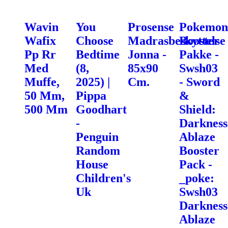
Wavin
You
Prosense
Pokemon
Wafix
Choose
Madrasbeskyttelse
Booster
Pp Rr
Bedtime
Jonna -
Pakke -
Med
(8,
85x90
Swsh03
Muffe,
2025) |
Cm.
- Sword
50 Mm,
Pippa
&
500 Mm
Goodhart
Shield:
-
Darkness
Penguin
Ablaze
Random
Booster
House
Pack -
Children's
_poke:
Uk
Swsh03
Darkness
Ablaze