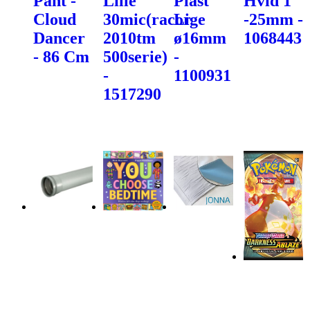
Pant -
Lille
Plast
Hvid 1"
Cloud
30mic(racor
Lige
-25mm -
Dancer
2010tm
ø16mm
1068443
- 86 Cm
500serie)
-
-
1100931
1517290