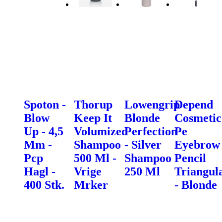
Spoton -
Thorup
Lowengrip
Depend
Blow
Keep It
Blonde
Cosmetic
Up - 4,5
Volumized
Perfection
Pe
Mm -
Shampoo
- Silver
Eyebrow
Pcp
500 Ml -
Shampoo
Pencil
Hagl -
Vrige
250 Ml
Triangul
400 Stk.
Mrker
- Blonde