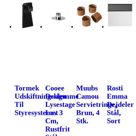
Tormek
Cooee
Muubs
Rosti
Udskiftningsklemme
Design
Camou
Emma
Til
Lysestage
Servietringe,
Dejdeler
Styresystemet
Lav 3
Brun, 4
Stål,
Cm,
Stk.
Sort
Rustfrit