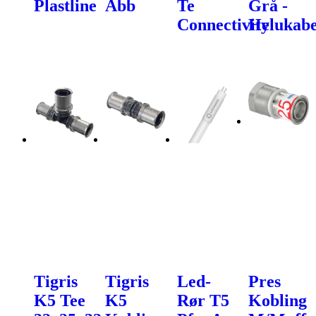
Plastline
Abb
Te
Grå -
Connectivity
Helukabe
Tigris
Tigris
Led-
Pres
K5 Tee
K5
Rør T5
Kobling