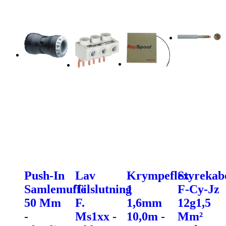
Push-In
Lav
Krympeflex
Styrekab
Samlemuffe
Tilslutning
1
F-Cy-Jz
50 Mm
F.
1,6mm
12g1,5
-
Ms1xx -
10,0m -
Mm²