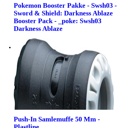
Pokemon Booster Pakke - Swsh03 -
Sword & Shield: Darkness Ablaze
Booster Pack - _poke: Swsh03
Darkness Ablaze
Push-In Samlemuffe 50 Mm -
Plastline