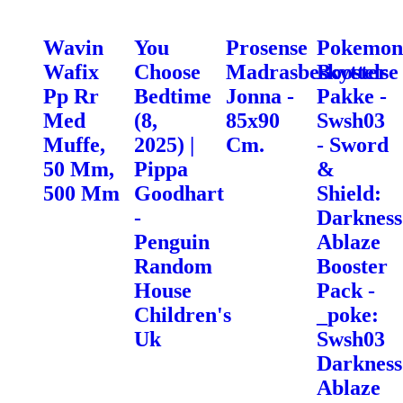
Wavin
You
Prosense
Pokemon
Wafix
Choose
Madrasbeskyttelse
Booster
Pp Rr
Bedtime
Jonna -
Pakke -
Med
(8,
85x90
Swsh03
Muffe,
2025) |
Cm.
- Sword
50 Mm,
Pippa
&
500 Mm
Goodhart
Shield:
-
Darkness
Penguin
Ablaze
Random
Booster
House
Pack -
Children's
_poke:
Uk
Swsh03
Darkness
Ablaze