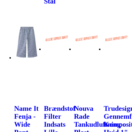
Stål
Name It
Brændstof
Nouva
Trudesig
Fenja -
Filter
Rade
Gennemf
Wide
Indsats
Tankudluftning
Komposi