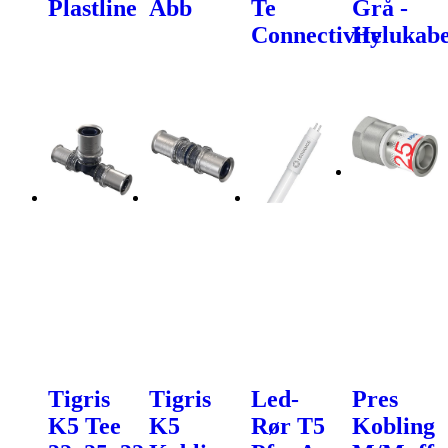
Plastline
Abb
Te
Grå -
Connectivity
Helukabe
Tigris
Tigris
Led-
Pres
K5 Tee
K5
Rør T5
Kobling