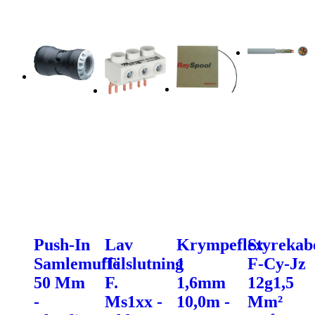
Push-In
Lav
Krympeflex
Styrekab
Samlemuffe
Tilslutning
1
F-Cy-Jz
50 Mm
F.
1,6mm
12g1,5
-
Ms1xx -
10,0m -
Mm²