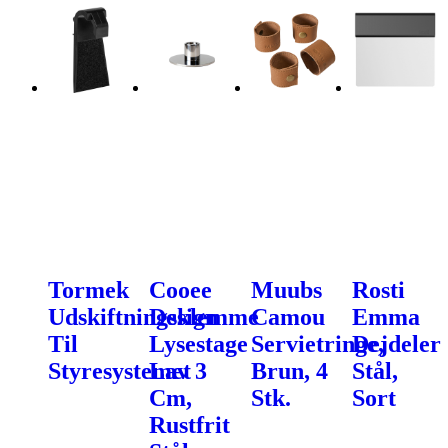
Tormek
Cooee
Muubs
Rosti
Udskiftningsklemme
Design
Camou
Emma
Til
Lysestage
Servietringe,
Dejdeler
Styresystemet
Lav 3
Brun, 4
Stål,
Cm,
Stk.
Sort
Rustfrit