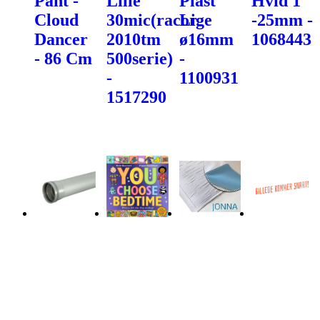
Pant -
Lille
Plast
Hvid 1"
Cloud
30mic(racor
Lige
-25mm -
Dancer
2010tm
ø16mm
1068443
- 86 Cm
500serie)
-
-
1100931
1517290