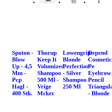
Spoton -
Thorup
Lowengrip
Depend
Blow
Keep It
Blonde
Cosmetic
Up - 4,5
Volumized
Perfection
Pe
Mm -
Shampoo
- Silver
Eyebrow
Pcp
500 Ml -
Shampoo
Pencil
Hagl -
Vrige
250 Ml
Triangul
400 Stk.
Mrker
- Blonde