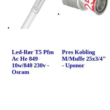
Led-Rør T5 Pfm
Pres Kobling
Ac He 849
M/Muffe 25x3/4"
10w/840 230v -
- Uponor
Osram