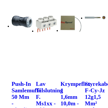
Push-In
Lav
Krympeflex
Styrekab
Samlemuffe
Tilslutning
1
F-Cy-Jz
50 Mm
F.
1,6mm
12g1,5
-
Ms1xx -
10,0m -
Mm²