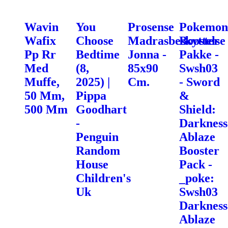
Wavin
You
Prosense
Pokemon
Wafix
Choose
Madrasbeskyttelse
Booster
Pp Rr
Bedtime
Jonna -
Pakke -
Med
(8,
85x90
Swsh03
Muffe,
2025) |
Cm.
- Sword
50 Mm,
Pippa
&
500 Mm
Goodhart
Shield:
-
Darkness
Penguin
Ablaze
Random
Booster
House
Pack -
Children's
_poke:
Uk
Swsh03
Darkness
Ablaze