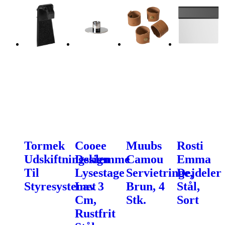
Tormek
Cooee
Muubs
Rosti
Udskiftningsklemme
Design
Camou
Emma
Til
Lysestage
Servietringe,
Dejdeler
Styresystemet
Lav 3
Brun, 4
Stål,
Cm,
Stk.
Sort
Rustfrit