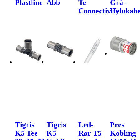
Plastline
Abb
Te
Grå -
Connectivity
Helukabe
Tigris
Tigris
Led-
Pres
K5 Tee
K5
Rør T5
Kobling