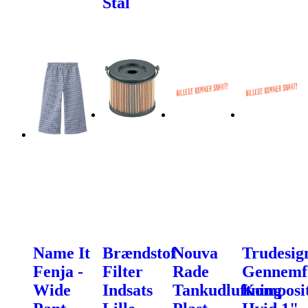
Stål
Name It
Brændstof
Nouva
Trudesig
Fenja -
Filter
Rade
Gennemf
Wide
Indsats
Tankudluftning
Komposi