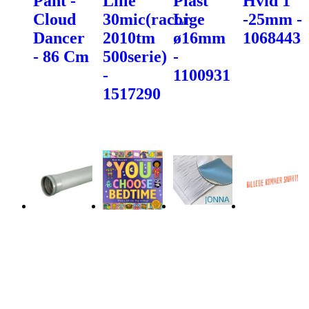
Pant -
Lille
Plast
Hvid 1"
Cloud
30mic(racor
Lige
-25mm -
Dancer
2010tm
ø16mm
1068443
- 86 Cm
500serie)
-
-
1100931
1517290