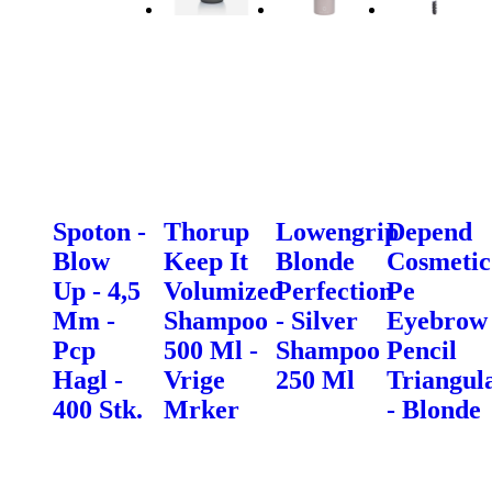
Spoton -
Thorup
Lowengrip
Depend
Blow
Keep It
Blonde
Cosmetic
Up - 4,5
Volumized
Perfection
Pe
Mm -
Shampoo
- Silver
Eyebrow
Pcp
500 Ml -
Shampoo
Pencil
Hagl -
Vrige
250 Ml
Triangul
400 Stk.
Mrker
- Blonde