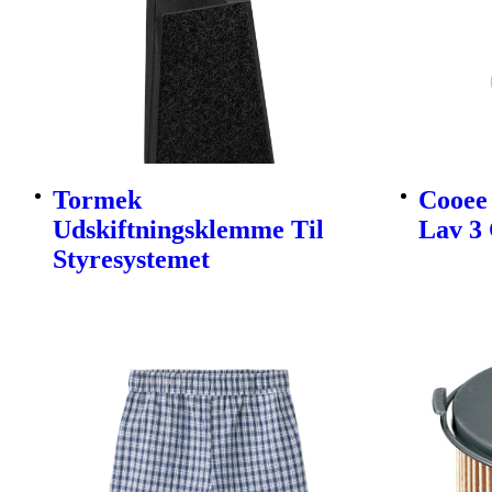
Tormek
Cooee 
Udskiftningsklemme Til
Lav 3 
Styresystemet