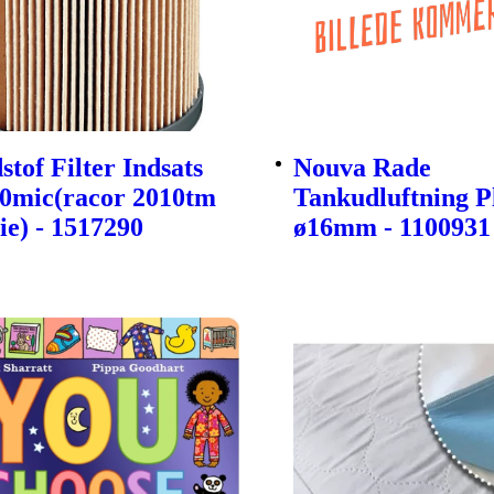
tof Filter Indsats
Nouva Rade
30mic(racor 2010tm
Tankudluftning P
ie) - 1517290
ø16mm - 1100931