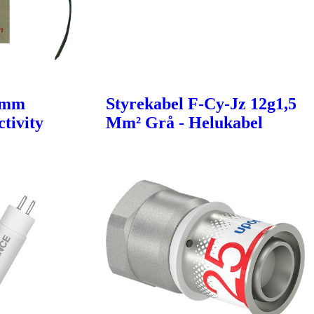
6mm
Styrekabel F-Cy-Jz 12g1,5
tivity
Mm² Grå - Helukabel