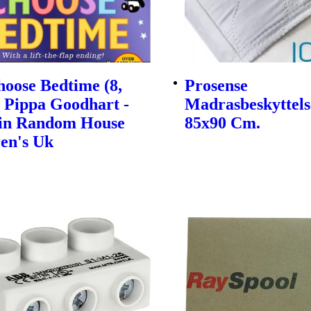
oose Bedtime (8,
Prosense
| Pippa Goodhart -
Madrasbeskyttels
in Random House
85x90 Cm.
en's Uk