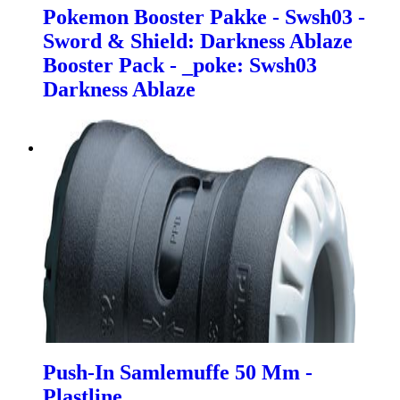
Pokemon Booster Pakke - Swsh03 -
Sword & Shield: Darkness Ablaze
Booster Pack - _poke: Swsh03
Darkness Ablaze
Push-In Samlemuffe 50 Mm -
Plastline