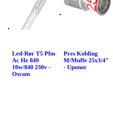
Led-Rør T5 Pfm
Pres Kobling
Ac He 849
M/Muffe 25x3/4"
10w/840 230v -
- Uponor
Osram