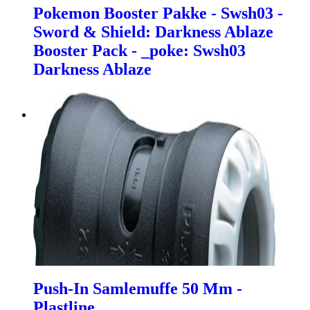
Pokemon Booster Pakke - Swsh03 -
Sword & Shield: Darkness Ablaze
Booster Pack - _poke: Swsh03
Darkness Ablaze
Push-In Samlemuffe 50 Mm -
Plastline