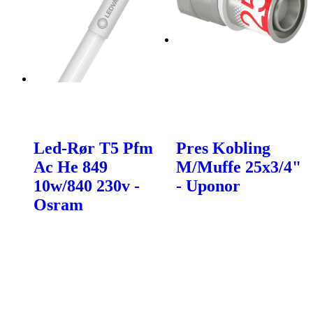
Led-Rør T5 Pfm
Pres Kobling
Ac He 849
M/Muffe 25x3/4"
10w/840 230v -
- Uponor
Osram