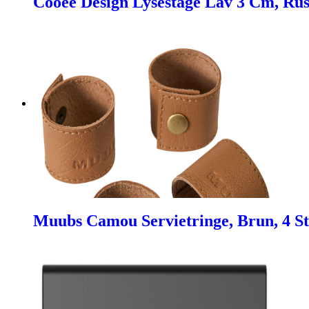
Cooee Design Lysestage Lav 3 Cm, Rust
Muubs Camou Servietringe, Brun, 4 St