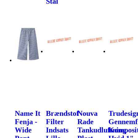
Stål
Name It
Brændstof
Nouva
Trudesig
Fenja -
Filter
Rade
Gennemf
Wide
Indsats
Tankudluftning
Komposi