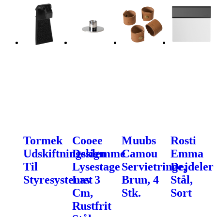
Tormek
Cooee
Muubs
Rosti
Udskiftningsklemme
Design
Camou
Emma
Til
Lysestage
Servietringe,
Dejdeler
Styresystemet
Lav 3
Brun, 4
Stål,
Cm,
Stk.
Sort
Rustfrit