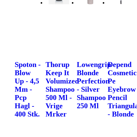
Spoton -
Thorup
Lowengrip
Depend
Blow
Keep It
Blonde
Cosmetic
Up - 4,5
Volumized
Perfection
Pe
Mm -
Shampoo
- Silver
Eyebrow
Pcp
500 Ml -
Shampoo
Pencil
Hagl -
Vrige
250 Ml
Triangul
400 Stk.
Mrker
- Blonde