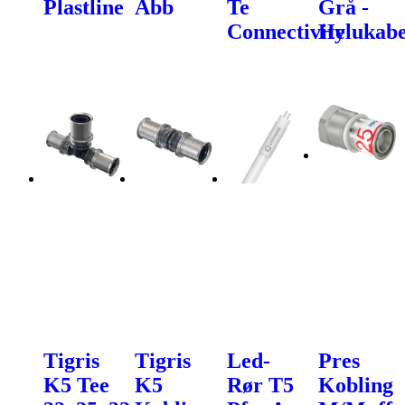
Plastline
Abb
Te
Grå -
Connectivity
Helukabe
Tigris
Tigris
Led-
Pres
K5 Tee
K5
Rør T5
Kobling