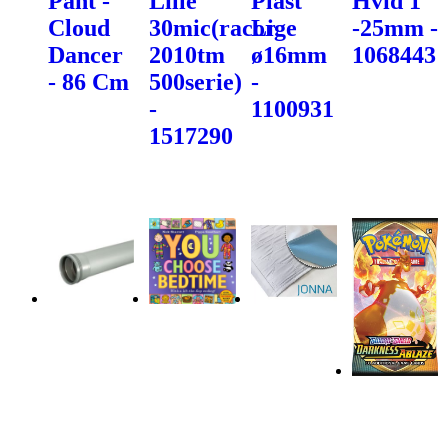
Pant -
Lille
Plast
Hvid 1"
Cloud
30mic(racor
Lige
-25mm -
Dancer
2010tm
ø16mm
1068443
- 86 Cm
500serie)
-
-
1100931
1517290