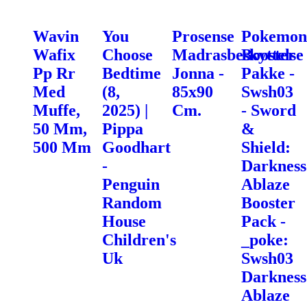
Wavin
You
Prosense
Pokemon
Wafix
Choose
Madrasbeskyttelse
Booster
Pp Rr
Bedtime
Jonna -
Pakke -
Med
(8,
85x90
Swsh03
Muffe,
2025) |
Cm.
- Sword
50 Mm,
Pippa
&
500 Mm
Goodhart
Shield:
-
Darkness
Penguin
Ablaze
Random
Booster
House
Pack -
Children's
_poke:
Uk
Swsh03
Darkness
Ablaze