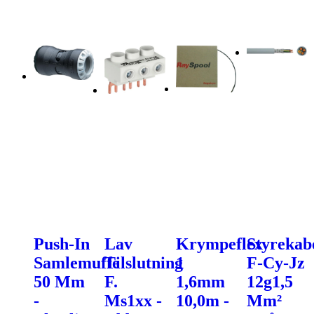
Push-In
Lav
Krympeflex
Styrekab
Samlemuffe
Tilslutning
1
F-Cy-Jz
50 Mm
F.
1,6mm
12g1,5
-
Ms1xx -
10,0m -
Mm²