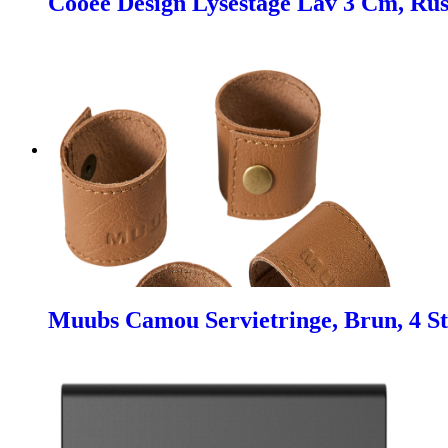
Cooee Design Lysestage Lav 3 Cm, Rust
Muubs Camou Servietringe, Brun, 4 St