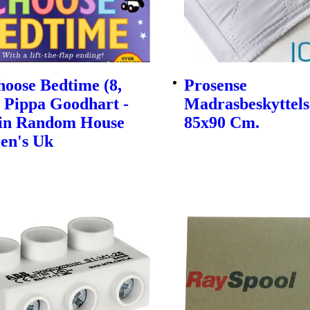
oose Bedtime (8,
Prosense
| Pippa Goodhart -
Madrasbeskyttels
in Random House
85x90 Cm.
en's Uk