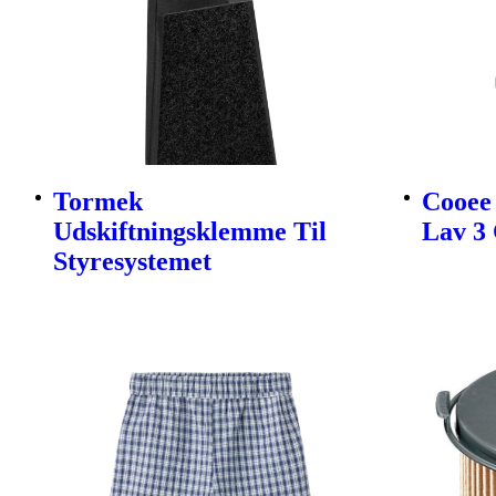
Tormek
Cooee 
Udskiftningsklemme Til
Lav 3 
Styresystemet