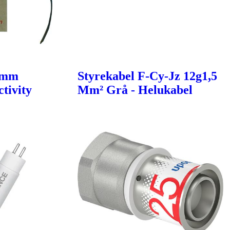
6mm
Styrekabel F-Cy-Jz 12g1,5
tivity
Mm² Grå - Helukabel