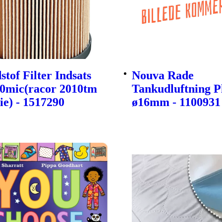
tof Filter Indsats
Nouva Rade
30mic(racor 2010tm
Tankudluftning P
ie) - 1517290
ø16mm - 1100931