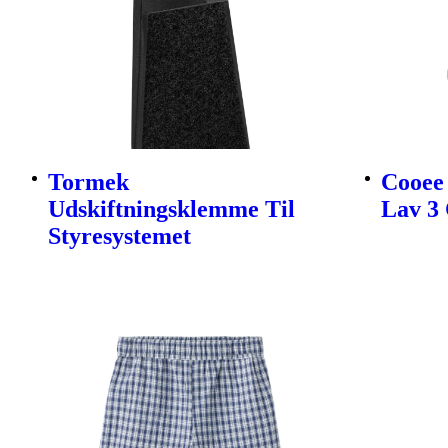
Tormek
Cooee 
Udskiftningsklemme Til
Lav 3 
Styresystemet