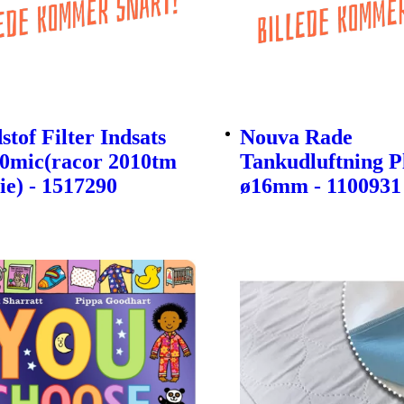
tof Filter Indsats
Nouva Rade
30mic(racor 2010tm
Tankudluftning P
ie) - 1517290
ø16mm - 1100931