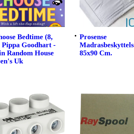
oose Bedtime (8,
Prosense
| Pippa Goodhart -
Madrasbeskyttels
in Random House
85x90 Cm.
en's Uk