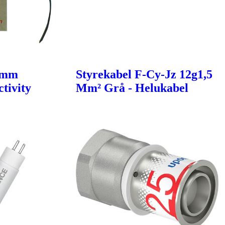
6mm
Styrekabel F-Cy-Jz 12g1,5
tivity
Mm² Grå - Helukabel