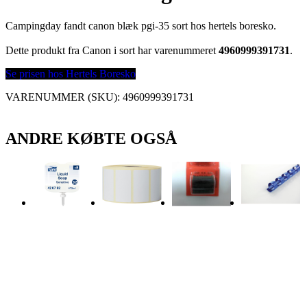
Campingday fandt canon blæk pgi-35 sort hos hertels boresko.
Dette produkt fra Canon i sort har varenummeret
4960999391731
.
Se prisen hos Hertels Boresko
VARENUMMER (SKU):
4960999391731
ANDRE KØBTE OGSÅ