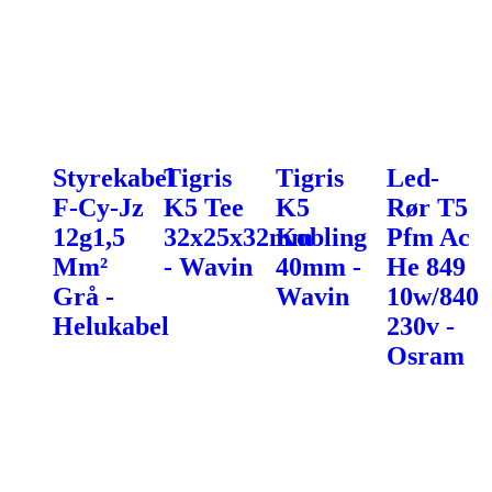
Styrekabel
Tigris
Tigris
Led-
F-Cy-Jz
K5 Tee
K5
Rør T5
12g1,5
32x25x32mm
Kobling
Pfm Ac
Mm²
- Wavin
40mm -
He 849
Grå -
Wavin
10w/840
Helukabel
230v -
Osram