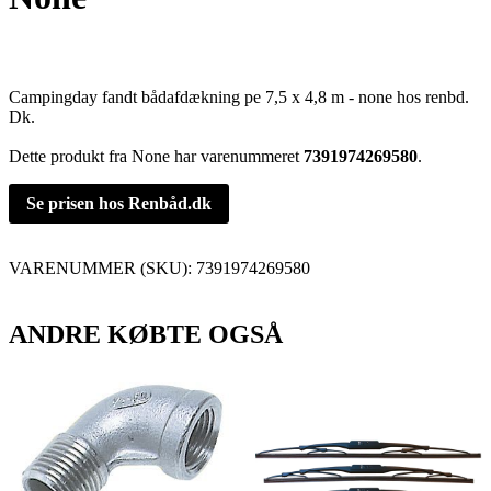
Campingday fandt bådafdækning pe 7,5 x 4,8 m - none hos renbd.
Dk.
Dette produkt fra None har varenummeret
7391974269580
.
Se prisen hos Renbåd.dk
VARENUMMER (SKU):
7391974269580
ANDRE KØBTE OGSÅ