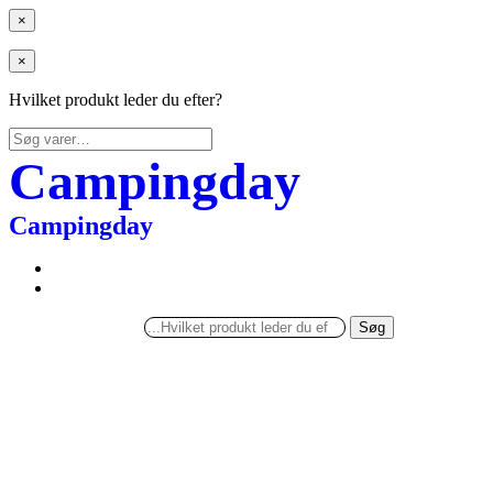
×
×
Hvilket produkt leder du efter?
Søg
efter:
Campingday
Campingday
Søg