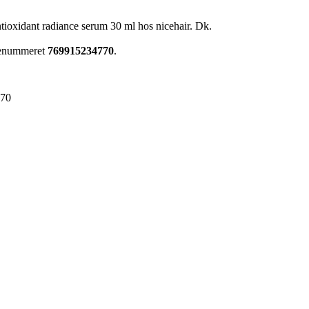
tioxidant radiance serum 30 ml hos nicehair. Dk.
arenummeret
769915234770
.
770