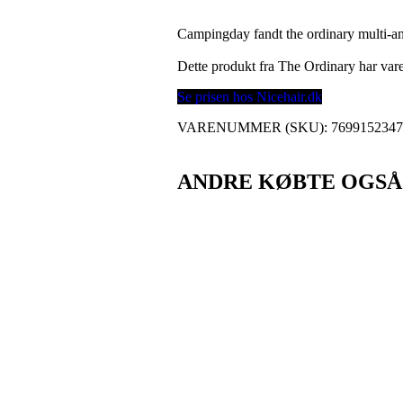
Campingday fandt the ordinary multi-an
Dette produkt fra The Ordinary har v
Se prisen hos Nicehair.dk
VARENUMMER (SKU):
769915234
ANDRE KØBTE OGSÅ