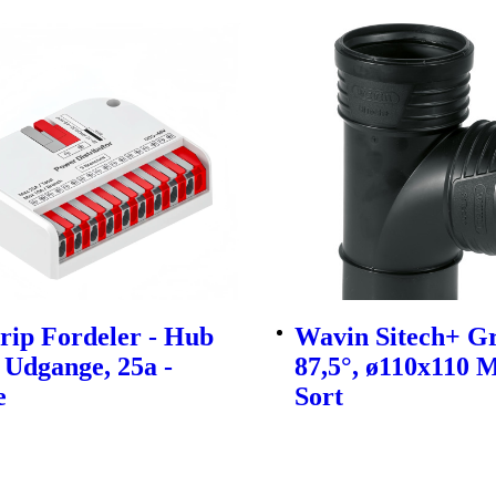
rip Fordeler - Hub
Wavin Sitech+ Gr
Udgange, 25a -
87,5°, ø110x110 M
e
Sort