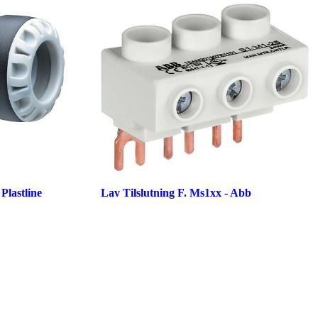
Plastline
Lav Tilslutning F. Ms1xx - Abb