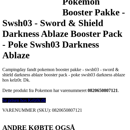
Pokemon
Booster Pakke -
Swsh03 - Sword & Shield
Darkness Ablaze Booster Pack
- Poke Swsh03 Darkness
Ablaze
Campingday fandt pokemon booster pakke - swsh03 - sword &
shield darkness ablaze booster pack - poke swsh03 darkness ablaze
hos kelz0r. Dk.
Dette produkt fra Pokemon har varenummeret
0820650807121
.
Se prisen hos Kelz0r.dk
VARENUMMER (SKU):
0820650807121
ANDRE KØBTE OGSÅ