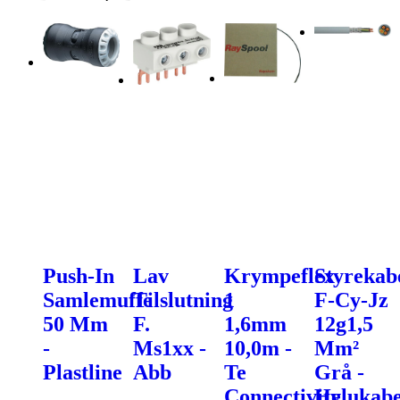
Push-In
Lav
Krympeflex
Styrekab
Samlemuffe
Tilslutning
1
F-Cy-Jz
50 Mm
F.
1,6mm
12g1,5
-
Ms1xx -
10,0m -
Mm²
Plastline
Abb
Te
Grå -
Connectivity
Helukabe